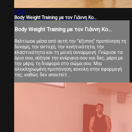
27:50
Body Weight Training με τον Γιάννη Κο...
Body Weight Training με τον Γιάννη Κο...
Βελτίωσε μέσα από αυτή την "έξυπνη" προπόνηση τη
δύναμη, την αντοχή, την κινητικότητα, την
ελαστικότητα και τη μυϊκή συναρμογή. Γνώρισε τα
όρια σου, αύξησε την ενέργεια σου και δες, μέρα με
την μέρα, τη διαφορά στο σώμα σου. Μια
ολοκληρωμένη προπόνηση, εύκολη στην εφαρμογή
της, καθώς δεν απαιτείτ...