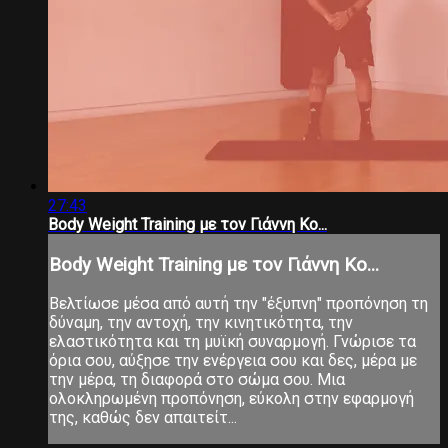
27:43
Body Weight Training με τον Γιάννη Κο...
Body Weight Training με τον Γιάννη Κο...
Βελτίωσε μέσα από αυτή την "έξυπνη" προπόνηση τη
δύναμη, την αντοχή, την κινητικότητα, την
ελαστικότητα και τη μυϊκή συναρμογή. Γνώρισε τα
όρια σου, αύξησε την ενέργεια σου και δες, μέρα με
την μέρα, τη διαφορά στο σώμα σου. Μια
ολοκληρωμένη προπόνηση, εύκολη στην εφαρμογή
της, καθώς δεν απαιτείτ...