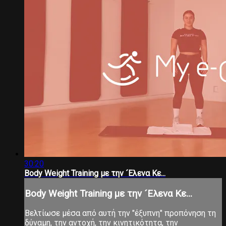
30:20
Body Weight Training με την ´Ελενα Κε...
Body Weight Training με την ´Ελενα Κε...
Βελτίωσε μέσα από αυτή την "έξυπνη" προπόνηση τη
δύναμη, την αντοχή, την κινητικότητα, την