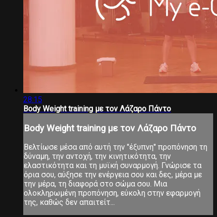
28:15
Body Weight training με τον Λάζαρο Πάντο
Body Weight training με τον Λάζαρο Πάντο
Βελτίωσε μέσα από αυτή την "έξυπνη" προπόνηση τη
δύναμη, την αντοχή, την κινητικότητα, την
ελαστικότητα και τη μυϊκή συναρμογή. Γνώρισε τα
όρια σου, αύξησε την ενέργεια σου και δες, μέρα με
την μέρα, τη διαφορά στο σώμα σου. Μια
ολοκληρωμένη προπόνηση, εύκολη στην εφαρμογή
της, καθώς δεν απαιτείτ...