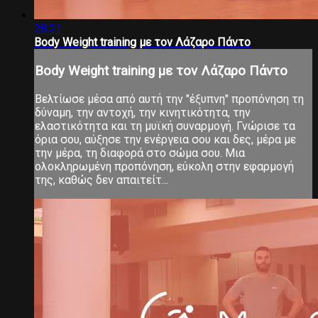
28:21
Body Weight training με τον Λάζαρο Πάντο
Body Weight training με τον Λάζαρο Πάντο
Βελτίωσε μέσα από αυτή την "έξυπνη" προπόνηση τη
δύναμη, την αντοχή, την κινητικότητα, την
ελαστικότητα και τη μυϊκή συναρμογή. Γνώρισε τα
όρια σου, αύξησε την ενέργεια σου και δες, μέρα με
την μέρα, τη διαφορά στο σώμα σου. Μια
ολοκληρωμένη προπόνηση, εύκολη στην εφαρμογή
της, καθώς δεν απαιτείτ...