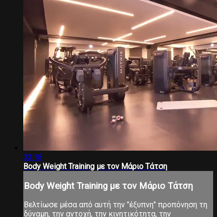
33:18
Body Weight Training με τον Μάριο Τάτση
Body Weight Training με τον Μάριο Τάτση
Βελτίωσε μέσα από αυτή την "έξυπνη" προπόνηση τη
δύναμη, την αντοχή, την κινητικότητα, την