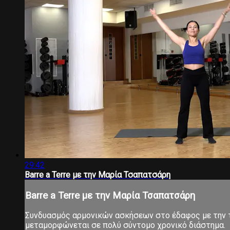
29:42
Barre a Terre με την Μαρία Τσαπατσάρη
Barre a Terre με την Μαρία Τσαπατσάρη
Συνδυασμός αρμονικών ασκήσεων στο έδαφος με την τ
μεταμορφώνεται σε πολύ σύντομο χρονικό διάστημα.