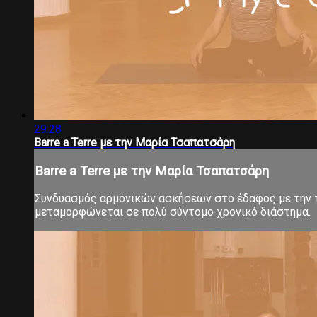
29:28
Barre a Terre με την Μαρία Τσαπατσάρη
Barre a Terre με την Μαρία Τσαπατσάρη
Συνδυασμός αρμονικών ασκήσεων στο έδαφος με την τ
μεταμορφώνεται σε πολύ σύντομο χρονικό διάστημα.