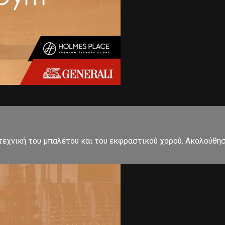
εχνική του μπαλέτου και του εκφραστικού χορού. Ακολούθησ