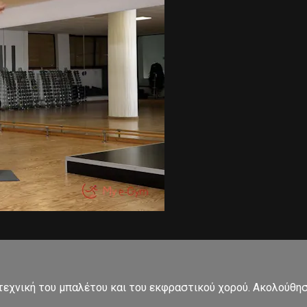
εχνική του μπαλέτου και του εκφραστικού χορού. Ακολούθησ