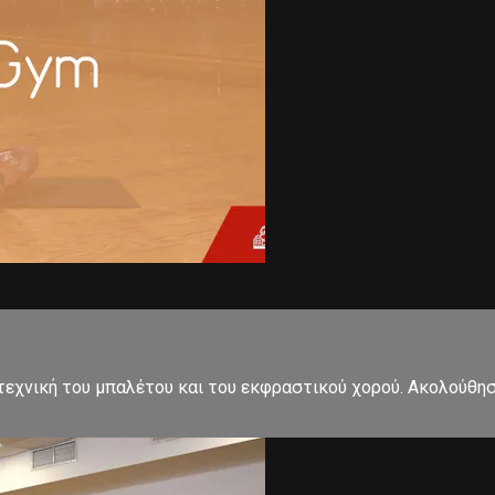
εχνική του μπαλέτου και του εκφραστικού χορού. Ακολούθησ