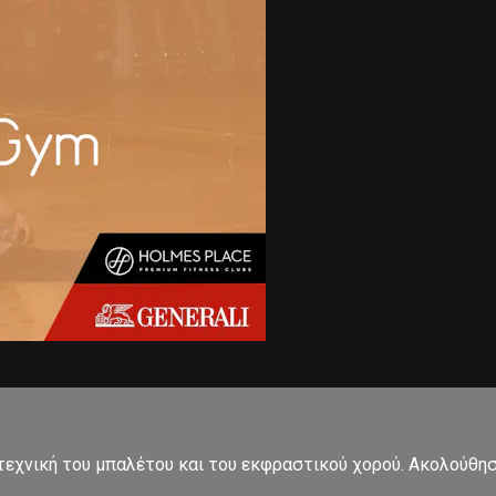
εχνική του μπαλέτου και του εκφραστικού χορού. Ακολούθησ