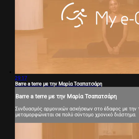
29:17
Barre a terre με την Μαρία Τσαπατσάρη
Barre a terre με την Μαρία Τσαπατσάρη
Συνδυασμός αρμονικών ασκήσεων στο έδαφος με την τ
μεταμορφώνεται σε πολύ σύντομο χρονικό διάστημα.