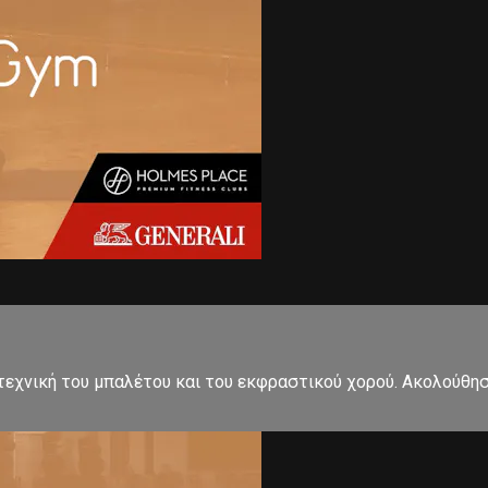
εχνική του μπαλέτου και του εκφραστικού χορού. Ακολούθησ