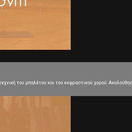
εχνική του μπαλέτου και του εκφραστικού χορού. Ακολούθησ