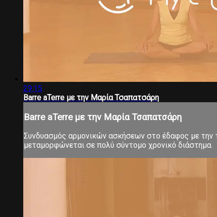
29:15
Barre aTerre με την Μαρία Τσαπατσάρη
Barre aTerre με την Μαρία Τσαπατσάρη
Συνδυασμός αρμονικών ασκήσεων στο έδαφος με την τ
μεταμορφώνεται σε πολύ σύντομο χρονικό διάστημα.