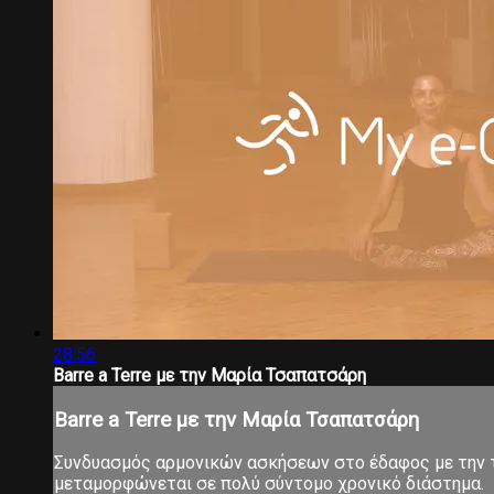
28:56
Barre a Terre με την Μαρία Τσαπατσάρη
Barre a Terre με την Μαρία Τσαπατσάρη
Συνδυασμός αρμονικών ασκήσεων στο έδαφος με την τ
μεταμορφώνεται σε πολύ σύντομο χρονικό διάστημα.