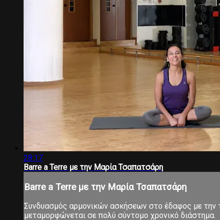
28:17
Barre a Terre με την Μαρία Τσαπατσάρη
Barre a Terre με την Μαρία Τσαπατσάρη
Συνδυασμός αρμονικών ασκήσεων στο έδαφος με την τ
μεταμορφώνεται σε πολύ σύντομο χρονικό διάστημα.