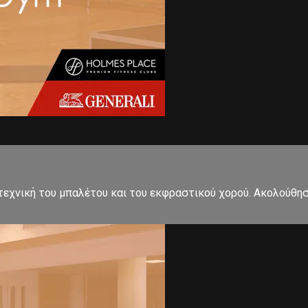
εχνική του μπαλέτου και του εκφραστικού χορού. Ακολούθησ