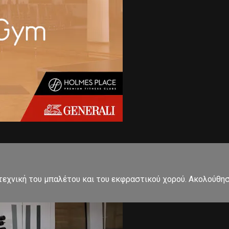
εχνική του μπαλέτου και του εκφραστικού χορού. Ακολούθησ