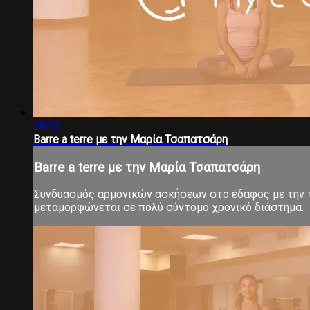
28:13
Barre a terre με την Μαρία Τσαπατσάρη
Barre a terre με την Μαρία Τσαπατσάρη
Συνδυασμός αρμονικών ασκήσεων στο έδαφος με την τ
μεταμορφώνεται σε πολύ σύντομο χρονικό διάστημα.