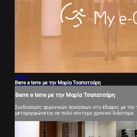
29:28
Barre a terre με την Μαρία Τσαπατσάρη
Barre a terre με την Μαρία Τσαπατσάρη
Συνδυασμός αρμονικών ασκήσεων στο έδαφος με την τ
μεταμορφώνεται σε πολύ σύντομο χρονικό διάστημα.