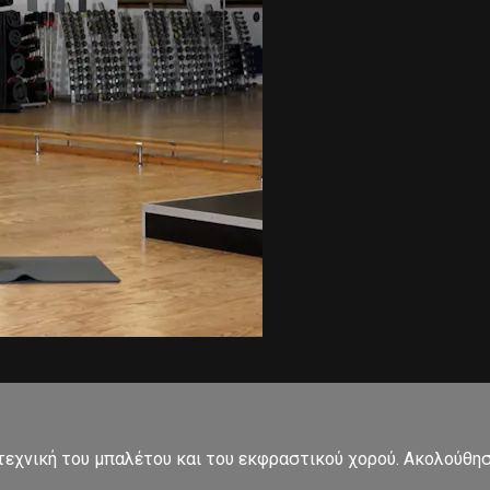
εχνική του μπαλέτου και του εκφραστικού χορού. Ακολούθησ