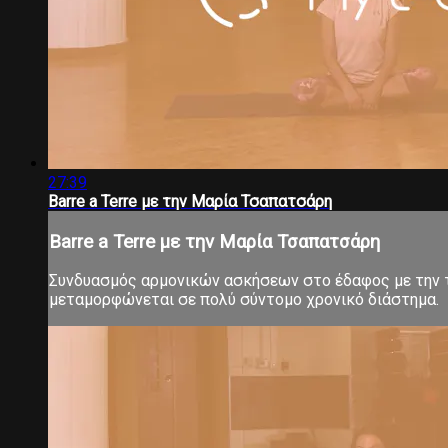
27:39
Barre a Terre με την Μαρία Τσαπατσάρη
Barre a Terre με την Μαρία Τσαπατσάρη
Συνδυασμός αρμονικών ασκήσεων στο έδαφος με την τ
μεταμορφώνεται σε πολύ σύντομο χρονικό διάστημα.