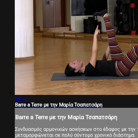
28:14
Barre a Terre με την Μαρία Τσαπατσάρη
Barre a Terre με την Μαρία Τσαπατσάρη
Συνδυασμός αρμονικών ασκήσεων στο έδαφος με την τ
μεταμορφώνεται σε πολύ σύντομο χρονικό διάστημα.