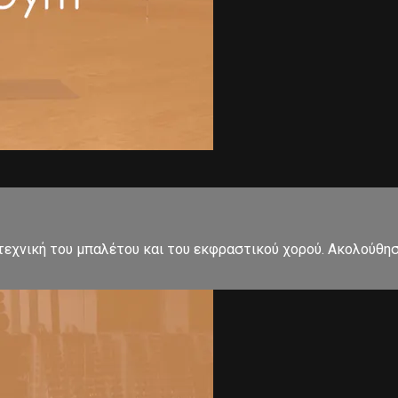
εχνική του μπαλέτου και του εκφραστικού χορού. Ακολούθησ