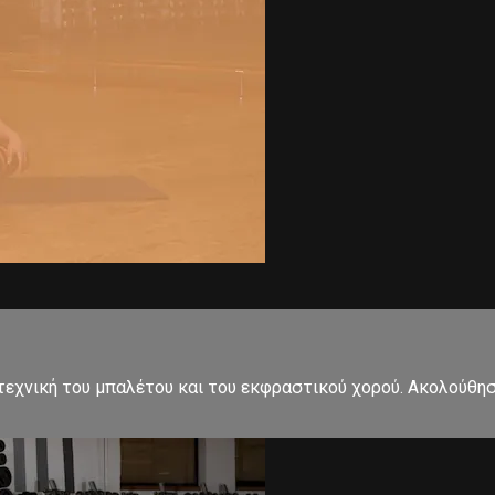
εχνική του μπαλέτου και του εκφραστικού χορού. Ακολούθησ