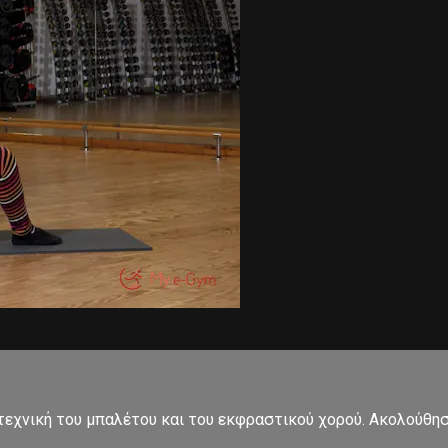
εχνική του μπαλέτου και του εκφραστικού χορού. Ακολούθησ