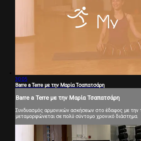
30:05
Barre a Terre με την Μαρία Τσαπατσάρη
Barre a Terre με την Μαρία Τσαπατσάρη
Συνδυασμός αρμονικών ασκήσεων στο έδαφος με την τ
μεταμορφώνεται σε πολύ σύντομο χρονικό διάστημα.