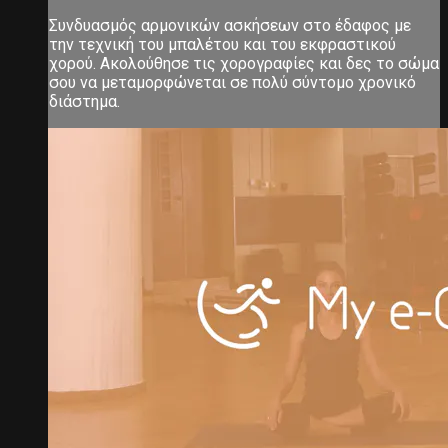
Συνδυασμός αρμονικών ασκήσεων στο έδαφος με
την τεχνική του μπαλέτου και του εκφραστικού
χορού. Ακολούθησε τις χορογραφίες και δες το σώμα
σου να μεταμορφώνεται σε πολύ σύντομο χρονικό
διάστημα.