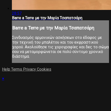
28:57
Barre a Terre με την Μαρία Τσαπατσάρη
Barre a Terre με την Μαρία Τσαπατσάρη
Συνδυασμός αρμονικών ασκήσεων στο έδαφος με
την τεχνική του μπαλέτου και του εκφραστικού
χορού. Ακολούθησε τις χορογραφίες και δες το σώμα
σου να μεταμορφώνεται σε πολύ σύντομο χρονικό
διάστημα.
Help
Terms
Privacy
Cookies
×