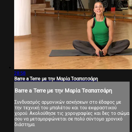
28:58
Barre a Terre με την Μαρία Τσαπατσάρη
Barre a Terre με την Μαρία Τσαπατσάρη
Συνδυασμός αρμονικών ασκήσεων στο έδαφος με
την τεχνική του μπαλέτου και του εκφραστικού
χορού. Ακολούθησε τις χορογραφίες και δες το σώμα
σου να μεταμορφώνεται σε πολύ σύντομο χρονικό
διάστημα.