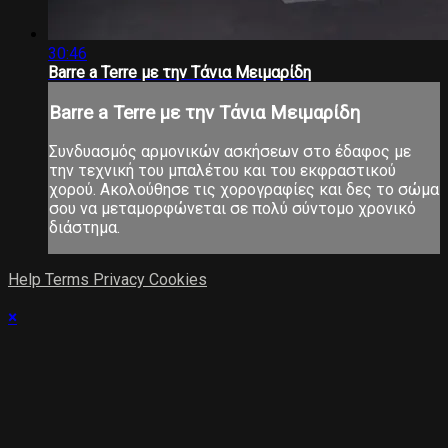
30:46
Barre a Terre με την Τάνια Μειμαρίδη
Barre a Terre με την Τάνια Μειμαρίδη
Συνδυασμός αρμονικών ασκήσεων στο έδαφος με
την τεχνική του μπαλέτου και του εκφραστικού
χορού. Ακολούθησε τις χορογραφίες και δες το σώμα
σου να μεταμορφώνεται σε πολύ σύντομο χρονικό
διάστημα.
Help
Terms
Privacy
Cookies
×