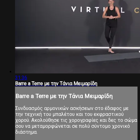
31:36
Barre a Terre με την Τάνια Μειμαρίδη
Barre a Terre με την Τάνια Μειμαρίδη
Συνδυασμός αρμονικών ασκήσεων στο έδαφος με
την τεχνική του μπαλέτου και του εκφραστικού
χορού. Ακολούθησε τις χορογραφίες και δες το σώμα
σου να μεταμορφώνεται σε πολύ σύντομο χρονικό
διάστημα.