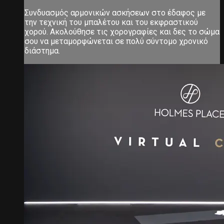
Συνδυασμός αρμονικών ασκήσεων στο έδαφος με
την τεχνική του μπαλέτου και του εκφραστικού
χορού. Ακολούθησε τις χορογραφίες και δες το σώμα
σου να μεταμορφώνεται σε πολύ σύντομο χρονικό
διάστημα.