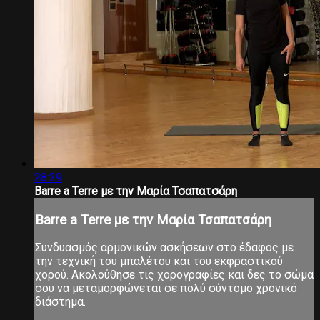
28:29
Barre a Terre με την Μαρία Τσαπατσάρη
Barre a Terre με την Μαρία Τσαπατσάρη
Συνδυασμός αρμονικών ασκήσεων στο έδαφος με
την τεχνική του μπαλέτου και του εκφραστικού
χορού. Ακολούθησε τις χορογραφίες και δες το σώμα
σου να μεταμορφώνεται σε πολύ σύντομο χρονικό
διάστημα.