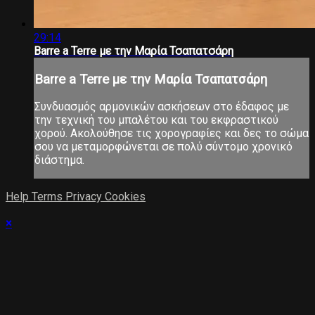
29:14
Barre a Terre με την Μαρία Τσαπατσάρη
Barre a Terre με την Μαρία Τσαπατσάρη
Συνδυασμός αρμονικών ασκήσεων στο έδαφος με
την τεχνική του μπαλέτου και του εκφραστικού
χορού. Ακολούθησε τις χορογραφίες και δες το σώμα
σου να μεταμορφώνεται σε πολύ σύντομο χρονικό
διάστημα.
Help
Terms
Privacy
Cookies
×