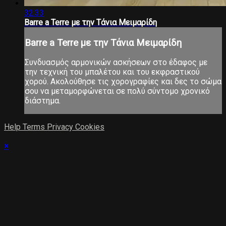
32:33
Barre a Terre με την Τάνια Μειμαρίδη
Barre a Terre με την Τάνια Μειμαρίδη
Συνδυασμός αρμονικών ασκήσεων στο έδαφος με
την τεχνική του μπαλέτου και του εκφραστικού
χορού. Ακολούθησε τις χορογραφίες και δες το σώμα
σου να μεταμορφώνεται σε πολύ σύντομο χρονικό
διάστημα.
Help
Terms
Privacy
Cookies
×