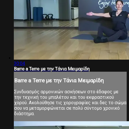
30:04
Barre a Terre με την Τάνια Μειμαρίδη
Barre a Terre με την Τάνια Μειμαρίδη
Συνδυασμός αρμονικών ασκήσεων στο έδαφος με
την τεχνική του μπαλέτου και του εκφραστικού
χορού. Ακολούθησε τις χορογραφίες και δες το σώμα
σου να μεταμορφώνεται σε πολύ σύντομο χρονικό
διάστημα.